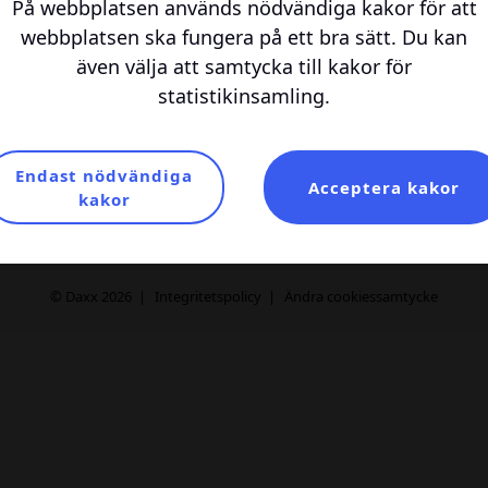
På webbplatsen används nödvändiga kakor för att
Erbjudanden
inf
webbplatsen ska fungera på ett bra sätt. Du kan
Samarbeten
även välja att samtycka till kakor för
För annonsörer
statistikinsamling.
Om oss
Logga in
Endast nödvändiga
Acceptera kakor
Bli medlem
kakor
© Daxx 2026
Integritetspolicy
Ändra cookiessamtycke