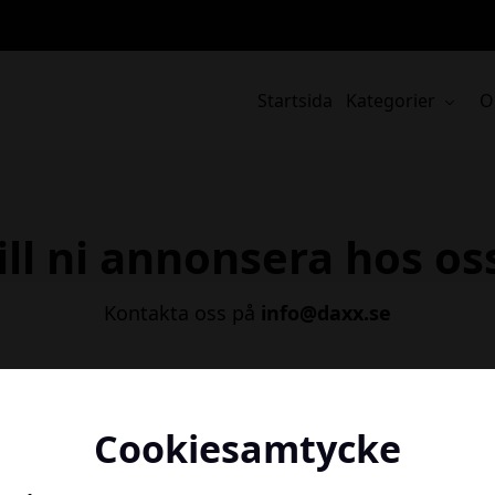
Startsida
Kategorier
O
ill ni annonsera hos os
Kontakta oss på
info@daxx.se
Cookiesamtycke
Sidkarta
Ko