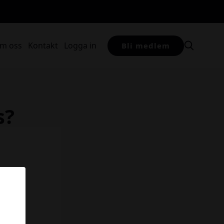
m oss
Kontakt
Logga in
Bli medlem
s?
ntakt