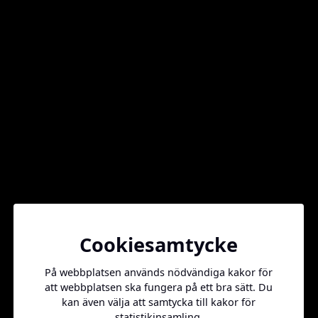
Vill ni annonsera hos oss?
Kontakta oss på
info@daxx.se
Sidkarta
Cookiesamtycke
Kontakt
På webbplatsen används nödvändiga kakor för
att webbplatsen ska fungera på ett bra sätt. Du
info@daxx.se
kan även välja att samtycka till kakor för
statistikinsamling.