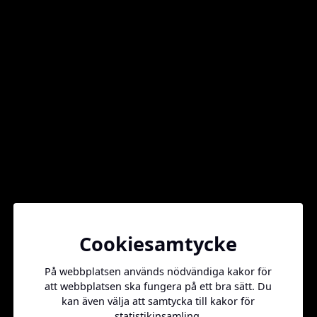
Vill ni annonsera hos oss?
Kontakta oss på
info@daxx.se
Sidkarta
Cookiesamtycke
Kontakt
På webbplatsen används nödvändiga kakor för
att webbplatsen ska fungera på ett bra sätt. Du
info@daxx.se
kan även välja att samtycka till kakor för
statistikinsamling.