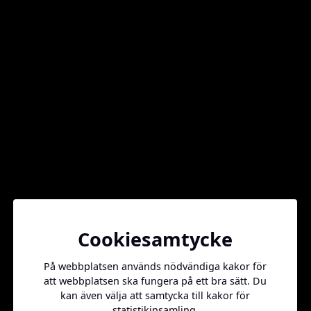
Vill ni annonsera hos oss?
Kontakta oss på
info@daxx.se
Sidkarta
Cookiesamtycke
Kontakt
På webbplatsen används nödvändiga kakor för
att webbplatsen ska fungera på ett bra sätt. Du
info@daxx.se
kan även välja att samtycka till kakor för
statistikinsamling.