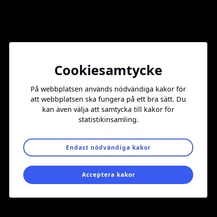
Jump to number 0
Jump to number 1
Jump to number 2
Samarbetspartners
Cookiesamtycke
På webbplatsen används nödvändiga kakor för
att webbplatsen ska fungera på ett bra sätt. Du
kan även välja att samtycka till kakor för
statistikinsamling.
Endast nödvändiga kakor
Acceptera kakor
Erbjudanden