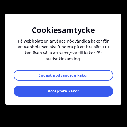
Samarbetspartners
Cookiesamtycke
På webbplatsen används nödvändiga kakor för
att webbplatsen ska fungera på ett bra sätt. Du
kan även välja att samtycka till kakor för
statistikinsamling.
Endast nödvändiga kakor
Acceptera kakor
Erbjudanden
Vill ni annonsera hos oss?