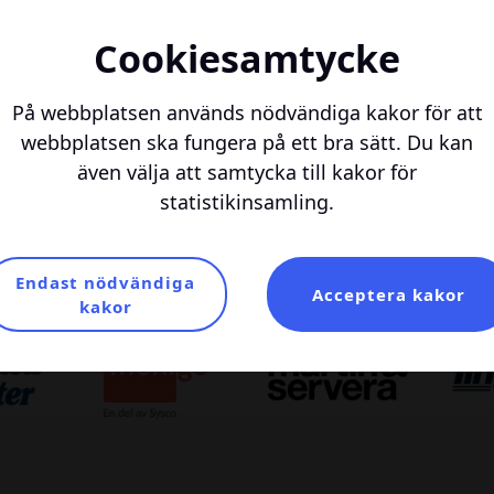
Cookiesamtycke
Jump to number 0
Jump to number 1
Jump to number 2
På webbplatsen används nödvändiga kakor för att
webbplatsen ska fungera på ett bra sätt. Du kan
även välja att samtycka till kakor för
statistikinsamling.
Samarbetspartners
Endast nödvändiga
Acceptera kakor
kakor